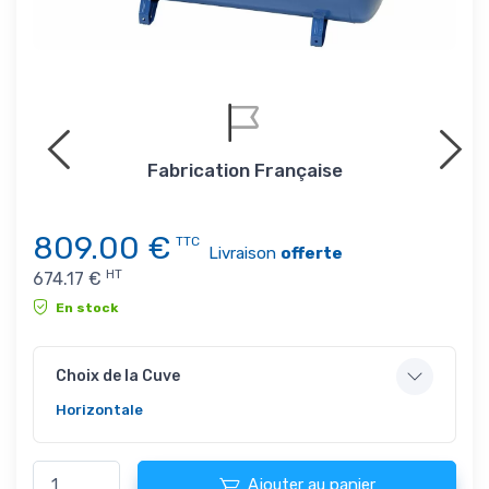
Fabrication Française
809.00
€
TTC
Livraison
offerte
HT
674.17
€
En stock
Choix de la Cuve
Horizontale
Ajouter au panier