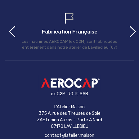
Fabrication Française
Les machines AEROCAP (ex C2M) sont fabriquées
entièrement dans notre atelier de Lavilledieu (07)
ex C2M-RO-K-SAB
L'Atelier Maison
375 A, rue des Tireuses de Soie
ZAE Lucien Auzas – Porte A Nord
07170 LAVILLEDIEU
contact@latelier.maison