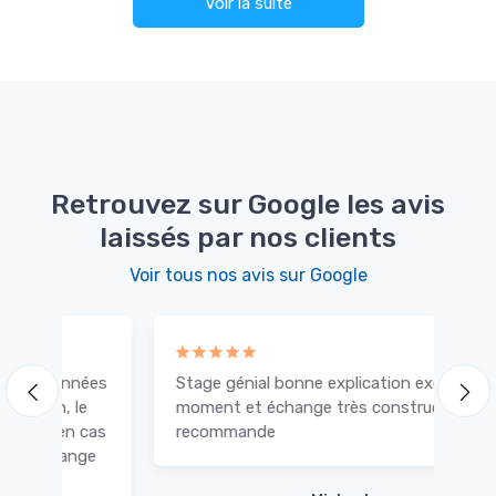
Voir la suite
Retrouvez sur Google les avis
laissés par nos clients
Voir tous nos avis sur Google
es
Stage génial bonne explication excellent
C'
moment et échange très constructif je
co
as
recommande
sé
e