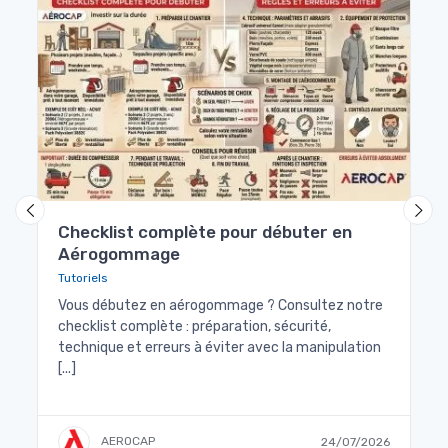
Checklist complète pour débuter en
E
Aérogommage
l
Tutoriels
Ac
Vous débutez en aérogommage ? Consultez notre
Dé
checklist complète : préparation, sécurité,
po
technique et erreurs à éviter avec la manipulation
[...]
026
AEROCAP
24/07/2026