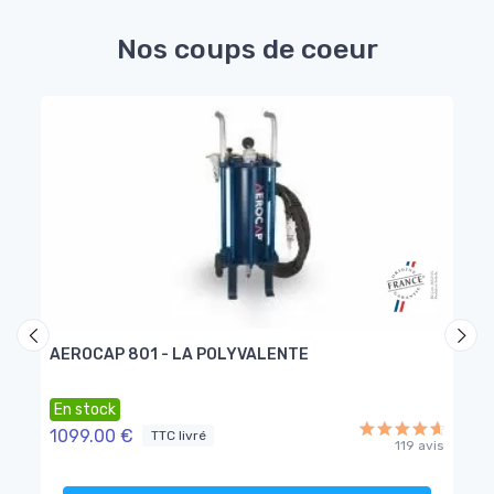
Nos coups de coeur
EUX
AEROCAP 801 - LA POLYVALENTE
PAC
En stock
En 
1099.00 €
119
TTC livré
119 avis
A p