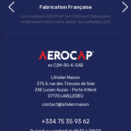
Fabrication Française
Les machines AEROCAP (ex C2M) sont fabriquées
entièrement dans notre atelier de Lavilledieu (07)
ex C2M-RO-K-SAB
L'Atelier Maison
375 A, rue des Tireuses de Soie
ZAE Lucien Auzas – Porte A Nord
07170 LAVILLEDIEU
contact@latelier.maison
+334 75 35 93 62