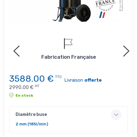
4x ou
Fabrication Française
3588.00
€
TTC
Livraison
offerte
HT
2990.00
€
En stock
Diamètre buse
2 mm (185l/min)