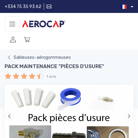
+334 75 35 93 62
Sableuses-aérogommeuses
PACK MAINTENANCE "PIÈCES D'USURE"
1 avis