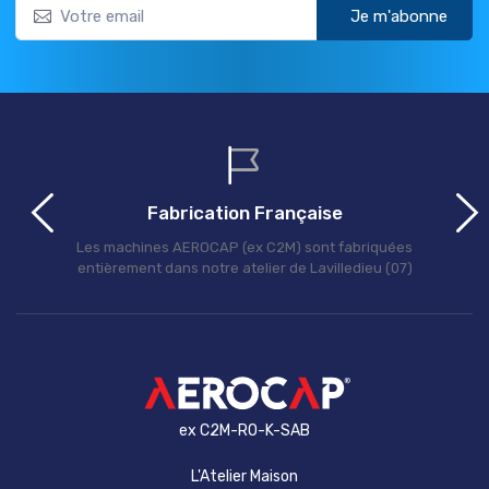
Je m'abonne
Fabrication Française
Les machines AEROCAP (ex C2M) sont fabriquées
entièrement dans notre atelier de Lavilledieu (07)
ex C2M-RO-K-SAB
L'Atelier Maison