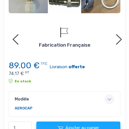
Fabrication Française
89.00
€
TTC
Livraison
offerte
HT
74.17
€
En stock
Modèle
AEROCAP
Ajouter au panier