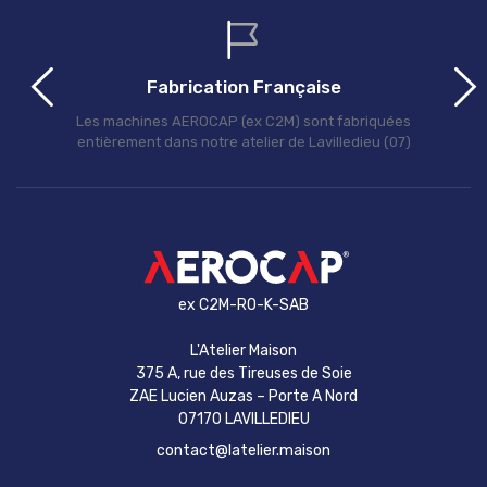
Fabrication Française
Les machines AEROCAP (ex C2M) sont fabriquées
entièrement dans notre atelier de Lavilledieu (07)
ex C2M-RO-K-SAB
L'Atelier Maison
375 A, rue des Tireuses de Soie
ZAE Lucien Auzas – Porte A Nord
07170 LAVILLEDIEU
contact@latelier.maison