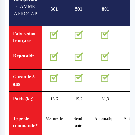
GAMME
301
501
801
10
AEROCAP
Fabrication
française
Réparable
Garantie 5
ans
Poids (kg)
13,6
19,2
31,3
51
Type de
Manuelle
Semi-
Automatique
Autom
commande*
auto