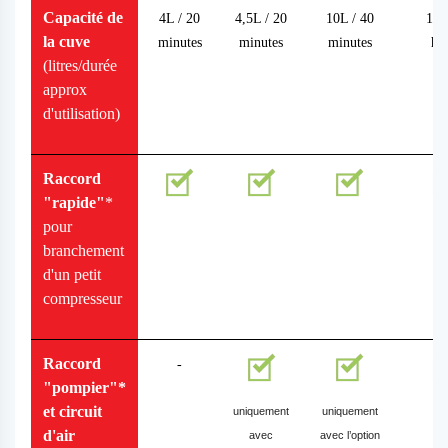
Capacité de
4L / 20
4,5L / 20
10L / 40
17L
la cuve
minutes
minutes
minutes
he
(litres/durée
approx
d'utilisation)
Raccord
"rapide"
*
pour
branchement
d'un petit
compresseur
Raccord
-
"pompier"*
et circuit
uniquement
uniquement
d'air
avec
avec l’option