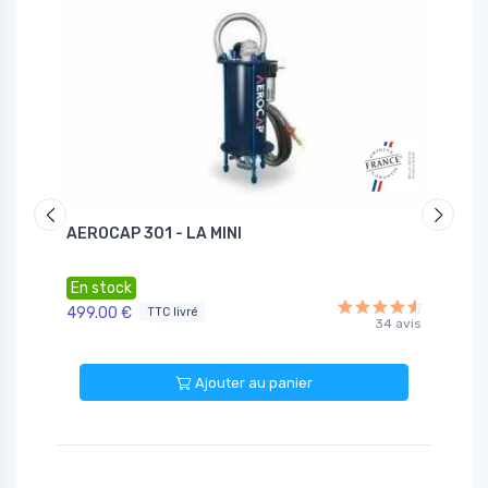
AEROCAP 301 - LA MINI
AEROC
En stock
En st
499.00 €
749.00
TTC livré
26 avis
34 avis
Ajouter au panier