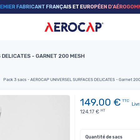
EMIER FABRICANT FRANÇAIS ET EUROPÉEN D'AÉROGO
 DELICATES - GARNET 200 MESH
Pack 3 sacs - AEROCAP UNIVERSEL SURFACES DELICATES - Garnet 20
149.00
€
TTC
Liv
HT
124.17
€
Quantité de sacs