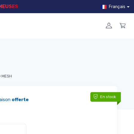
MMEUSES
Français
0 MESH
En stock
raison
offerte