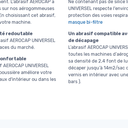
ment. L'abrasif AEROCAP a
Ne contenant pas de silice l
rts sur nos aérogommeuses
UNIVERSEL respecte l'enviro
n choisissant cet abrasif,
protection des voies respir
 votre machine.
masque bi-filtre
ité redoutable
Un abrasif compatible a
abrasif AEROCAP UNIVERSEL
de décapage
icaces du marché.
L’abrasif AEROCAP UNIVERSE
toutes les machines d’aéro
confortable
sa densité de 2,4 font de 
asif AEROCAP UNIVERSEL
décaper jusqu’à 14m2/sac d
poussière améliore votre
vernis en intérieur avec 
vaux d'intérieur ou dans les
bars ).