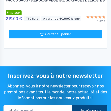
PACK 3 SACS - AEROCAP VÉGÉTAL SURFACES DÉLICATES
En stock
219.00 €
TTC livré
A partir de
60,80€ le sac
1 avis
Ajouter au panier
Inscrivez-vous à notre newsletter
Abonnez-vous à notre newsletter pour recevoir nos
promotions avant tout le monde, notre actualité et des
informations sur les nouveaux produits !
Je m'abonne