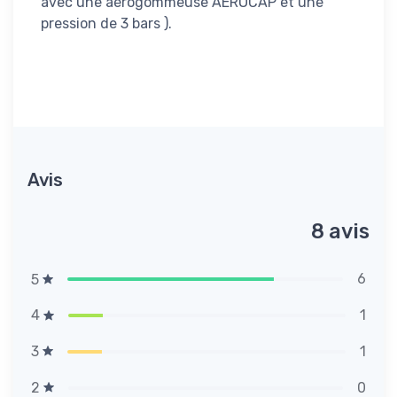
avec une aérogommeuse AEROCAP et une
pression de 3 bars ).
Avis
8 avis
6
5
1
4
1
3
0
2