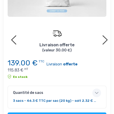
4x ou
Livraison offerte
Poss
(valeur 30.00 €)
139.00
€
TTC
Livraison
offerte
HT
115.83
€
En stock
Quantité de sacs
3 sacs - 46.3 € TTC par sac (20 kg) - soit 2.32 € / kg