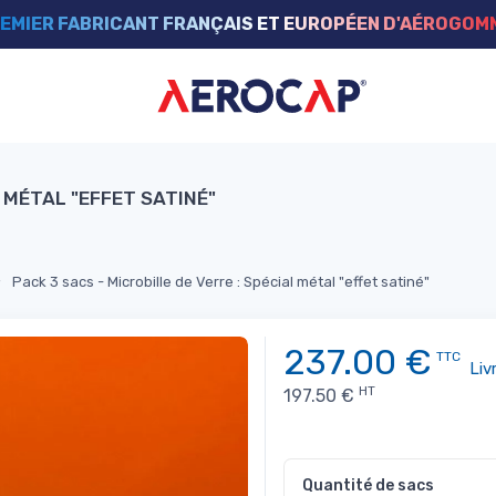
EMIER FABRICANT FRANÇAIS ET EUROPÉEN D'AÉROGO
L MÉTAL "EFFET SATINÉ"
Pack 3 sacs - Microbille de Verre : Spécial métal "effet satiné"
237.00
€
TTC
Liv
HT
197.50
€
Quantité de sacs