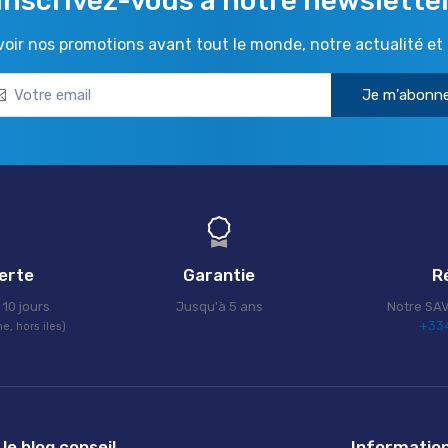
Inscrivez-vous à notre newslette
ir nos promotions avant tout le monde, notre actualité et 
Je m'abonn
ferte
Garantie
R
10 jours
Jusqu'à 5 ans
Notre SAV
+334
e, hors iles)
le blog conseil
Informatio