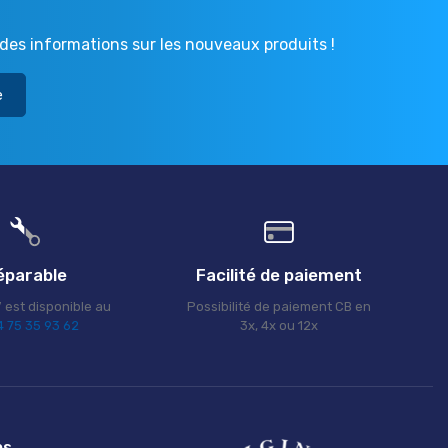
r
des informations sur les nouveaux produits !
e
éparable
Facilité de paiement
 est disponible au
Possibilité de paiement CB en
 75 35 93 62
3x, 4x ou 12x
ns