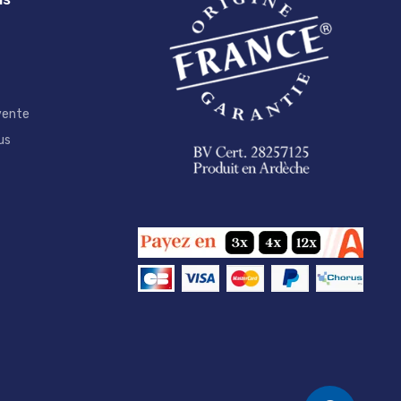
vente
us