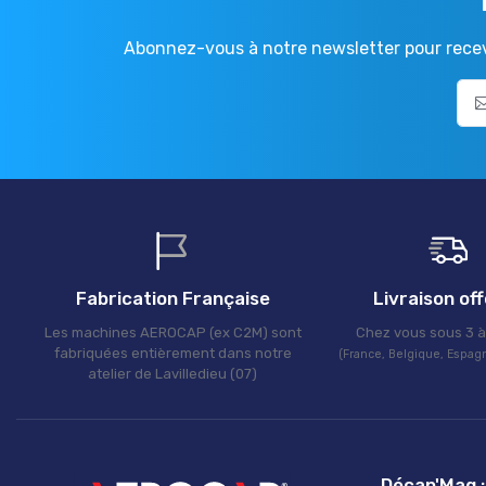
Abonnez-vous à notre newsletter pour recevo
Fabrication Française
Livraison of
Les machines AEROCAP (ex C2M) sont
Chez vous sous 3 à 
fabriquées entièrement dans notre
(France, Belgique, Espagn
atelier de Lavilledieu (07)
Décap'Mag : 