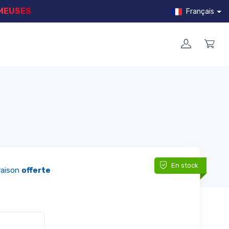
MMEUSES
Français
En stock
raison
offerte