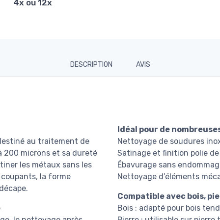
4x ou 12x
DESCRIPTION
AVIS
Idéal pour de nombreuses
 destiné au traitement de
Nettoyage de soudures inox
à 200 microns et sa dureté
Satinage et finition polie d
iner les métaux sans les
Ébavurage sans endommage
s coupants, la forme
Nettoyage d’éléments méca
 décape.
Compatible avec bois, pie
e
Bois : adapté pour bois tend
age, le nettoyage après
Pierre : utilisable sur pierre