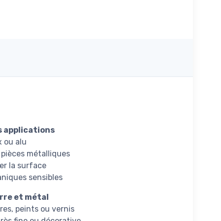
 applications
 ou alu
e pièces métalliques
r la surface
niques sensibles
rre et métal
res, peints ou vernis
 très fine ou décorative