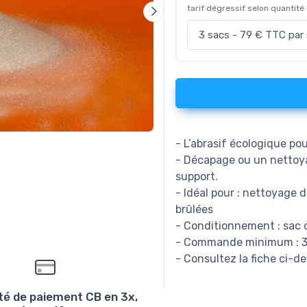
tarif dégressif selon quantité
- L’abrasif écologique po
- Décapage ou un nettoyag
support.
- Idéal pour : nettoyage 
brûlées
- Conditionnement : sac 
- Commande minimum : 3 s
- Consultez la fiche ci-d
ité de paiement CB en 3x,