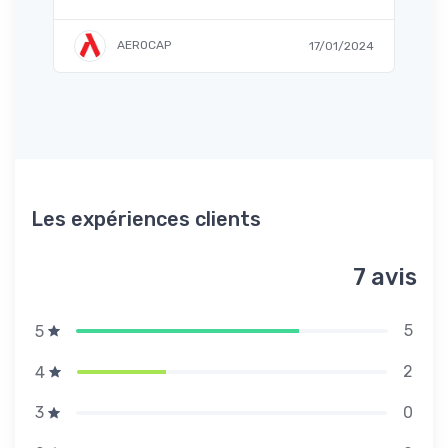
AEROCAP
17/01/2024
/2024
Les expériences clients
7 avis
5
5
2
4
0
3