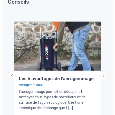
Conseils
Cho
aér
Comp
Les 
comp
press
prend
euse
Les 6 avantages de l'aérogommage
Aérogommeuse
L’aérogommage permet de décaper et
nettoyer tous types de matériaux et de
a
surface de façon écologique. C’est une
technique de décapage que t [...]
et