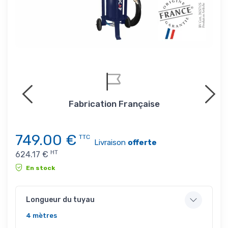
4x ou
Fabrication Française
749.00
€
TTC
Livraison
offerte
HT
624.17
€
En stock
Longueur du tuyau
4 mètres