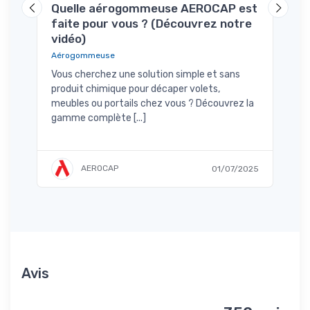
Quelle aérogommeuse AEROCAP est
Com
/2024
faite pour vous ? (Découvrez notre
aér
vidéo)
Aéro
Aérogommeuse
Une 
plusi
Vous cherchez une solution simple et sans
étan
produit chimique pour décaper volets,
ergon
meubles ou portails chez vous ? Découvrez la
gamme complète [...]
AEROCAP
01/07/2025
Avis