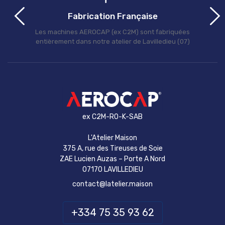
Fabrication Française
Les machines AEROCAP (ex C2M) sont fabriquées
entièrement dans notre atelier de Lavilledieu (07)
ex C2M-RO-K-SAB
L'Atelier Maison
375 A, rue des Tireuses de Soie
ZAE Lucien Auzas – Porte A Nord
07170 LAVILLEDIEU
contact@latelier.maison
+334 75 35 93 62