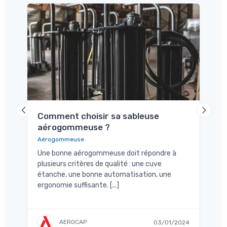
,
à
Comment choisir sa sableuse
Com
/2024
aérogommeuse ?
aé
Aérogommeuse
Aéro
Une bonne aérogommeuse doit répondre à
Qu’e
plusieurs critères de qualité : une cuve
méca
étanche, une bonne automatisation, une
comm
ergonomie suffisante. [...]
AEROCAP
03/01/2024