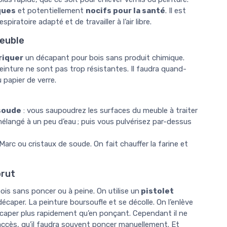
ques
et potentiellement
nocifs pour la santé
. Il est
atoire adapté et de travailler à l’air libre.
meuble
riquer
un décapant pour bois sans produit chimique.
peinture ne sont pas trop résistantes. Il faudra quand-
 papier de verre.
 soude
: vous saupoudrez les surfaces du meuble à traiter
langé à un peu d’eau ; puis vous pulvérisez par-dessus
Marc ou cristaux de soude. On fait chauffer la farine et
brut
s sans poncer ou à peine. On utilise un
pistolet
décaper. La peinture boursoufle et se décolle. On l’enlève
caper plus rapidement qu’en ponçant. Cependant il ne
’accès, qu’il faudra souvent poncer manuellement. Et