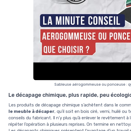
Sableuse aérogommeuse ou ponceuse : que
Le décapage chimique, plus rapide, peu écologi
Les produits de décapage chimique s’achètent dans le comm
le meuble à décaper
, qu’il soit en bois ciré, verni, huilé o
conseils du fabricant. Il n’y plus qu’à enlever le revêtement à l
répéter l’opération à plusieurs reprises. On termine en nettoya
Les décapants chimiques présentent l’avantage d’un travail pl