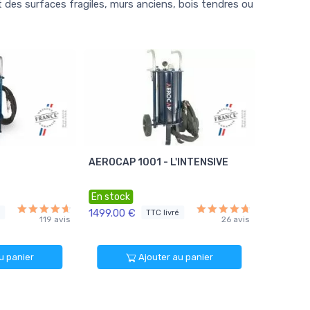
des surfaces fragiles, murs anciens, bois tendres ou
AEROCAP 1001 - L'INTENSIVE
En stock
1499.00 €
é
TTC livré
119 avis
26 avis
u panier
Ajouter au panier