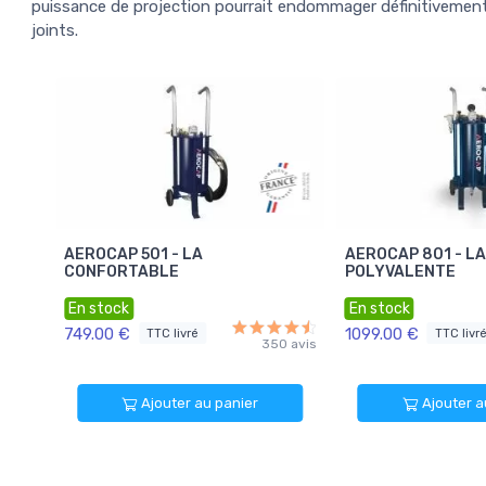
puissance de projection pourrait endommager définitivement 
joints.
AEROCAP 501 - LA
AEROCAP 801 - LA
CONFORTABLE
POLYVALENTE
En stock
En stock
749.00 €
1099.00 €
TTC livré
TTC livr
350 avis
Ajouter au panier
Ajouter a