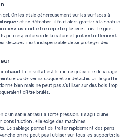
on
 gel. On les étale généreusement sur les surfaces à
 cloquer
et se détacher : il faut alors gratter à la spatule
processus doit être répété
plusieurs fois. Le gros
its peu respectueux de la nature et
potentiellement
 pour décaper, il est indispensable de se protéger des
leur
air chaud
. Le résultat est le même qu’avec le décapage
 peinture ou de vernis cloque et se détache. On le gratte
onne bien mais ne peut pas s’utiliser sur des bois trop
queraient d’être brulés.
n d’un sable abrasif à forte pression. Il s’agit d’une
 en construction : elle exige des machines
s. Le sablage permet de traiter rapidement des pans
evanche on ne peut pas l’utiliser sur tous les supports : la