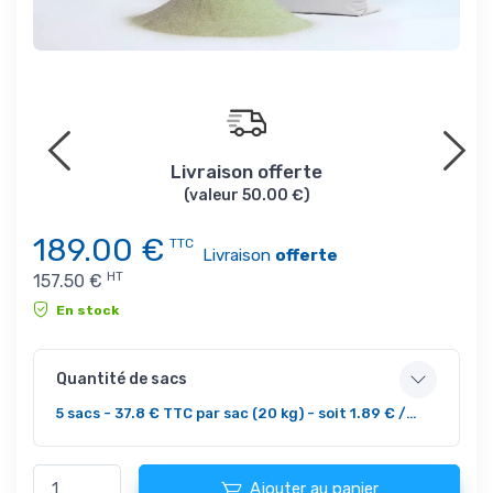
4x ou
Livraison offerte
Poss
(valeur 50.00 €)
189.00
€
TTC
Livraison
offerte
HT
157.50
€
En stock
Quantité de sacs
5 sacs - 37.8 € TTC par sac (20 kg) - soit 1.89 € / kg
Ajouter au panier